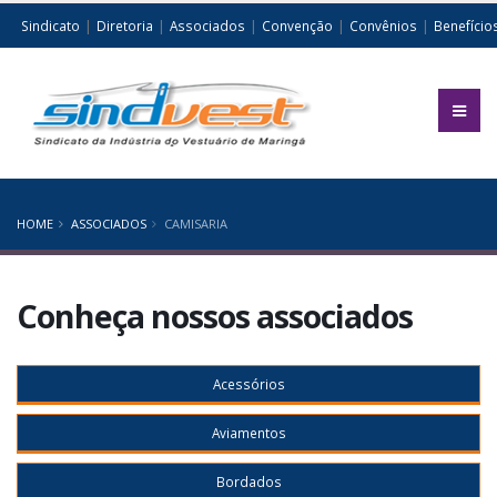
|
|
|
|
|
Sindicato
Diretoria
Associados
Convenção
Convênios
Benefício
HOME
ASSOCIADOS
CAMISARIA
Conheça nossos associados
Acessórios
Aviamentos
Bordados