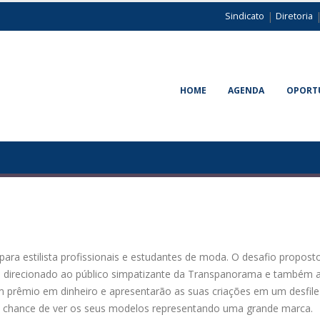
|
Sindicato
Diretoria
HOME
AGENDA
OPORT
 estilista profissionais e estudantes de moda. O desafio proposto 
 direcionado ao público simpatizante da Transpanorama e também 
 um prêmio em dinheiro e apresentarão as suas criações em um desfil
a chance de ver os seus modelos representando uma grande marca.