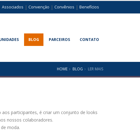
|
|
|
|
Associados
Convenção
Convênios
Benefícios
UNIDADES
BLOG
PARCEIROS
CONTATO
HOME
BLOG
LER MAIS
aos participantes, é criar um conjunto de looks
aos nossos colaboradores.
e de moda.