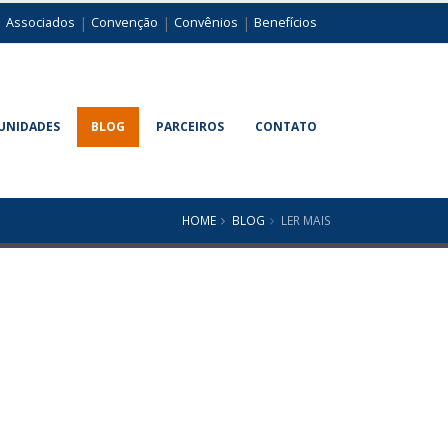
|
|
|
|
Associados
Convenção
Convênios
Benefícios
UNIDADES
BLOG
PARCEIROS
CONTATO
HOME
BLOG
LER MAIS