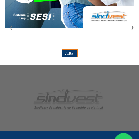
❮
❯
Voltar