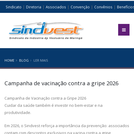
|
|
|
|
|
Sindicato
Diretoria
Associados
Convenção
Convênios
Benefício
HOME
BLOG
LER MAIS
Campanha de vacinação contra a gripe 2026
Campanha de Vacinação contra a Gripe 2026
Cuidar da saúde também é investir no bem-estar e na
produtividade.
Em 2026, o Sindvest reforça a importância da prevenção: associados
contam com descontos exclusivos na vacina contra a gripe