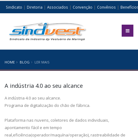
|
|
|
|
|
Sindicato
Diretoria
Associados
Convenção
Convênios
Benefício
HOME
BLOG
LER MAIS
A indústria 4.0 ao seu alcance
A indústria 4.0 ao seu alcance.
Programa de digitalização do chão de fábrica.
Plataforma nas nuvens, coletores de dados individuais,
apontamento fácil e em tempo
real,eficiência(operador/maquína/operação), rastreabilidade de